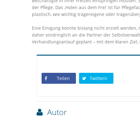
Beschäftigte in ihrer Freizeit einspringen müssen.
der Pflege. Das ‚Holen aus dem Frei‘ ist für Pfleg
plastisch, wie wichtig trägereigene oder trägerübe
Eine Einigung konnte bislang nicht erzielt werden, 
daher eindringlich an die Partner der Selbstverwa
Verhandlungsanlauf geplant – mit dem klaren Ziel, P
Teilen
Twittern
Autor