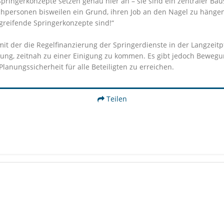
 Springerkonzepte setzen genau hier an – sie sind ein zentraler Ba
efachpersonen bisweilen ein Grund, ihren Job an den Nagel zu hänge
rgreifende Springerkonzepte sind!“
mit der die Regelfinanzierung der Springerdienste in der Langzeitp
ltung, zeitnah zu einer Einigung zu kommen. Es gibt jedoch Bewe
lanungssicherheit für alle Beteiligten zu erreichen.
Teilen