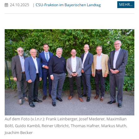
MEHR...
24.10.2025
|
CSU-Fraktion im Bayerischen Landtag
Auf dem Foto (v.l.n.r.): Frank Leinberger, Josef Mederer, Maximilian
Böltl, Guido Kambli, Reiner Ulbricht, Thomas Hafner, Markus Muth,
Joachim Becker