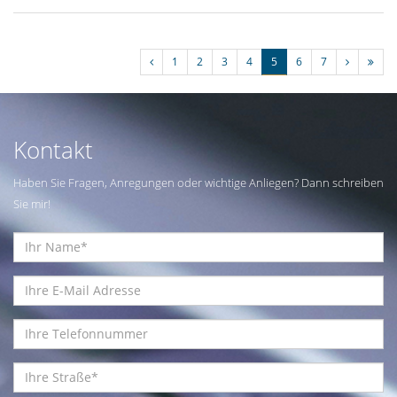
1
2
3
4
5
6
7
Kontakt
Haben Sie Fragen, Anregungen oder wichtige Anliegen? Dann schreiben
Sie mir!