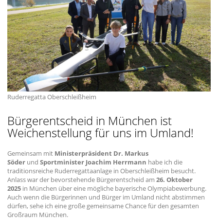
Ruderregatta Oberschleißheim
Bürgerentscheid in München ist
Weichenstellung für uns im Umland!
Gemeinsam mit
Ministerpräsident Dr. Markus
Söder
und
Sportminister Joachim Herrmann
habe ich die
traditionsreiche Ruderregattaanlage in Oberschleißheim besucht.
Anlass war der bevorstehende Bürgerentscheid am
26. Oktober
2025
in München über eine mögliche bayerische Olympiabewerbung.
Auch wenn die Bürgerinnen und Bürger im Umland nicht abstimmen
dürfen, sehe ich eine große gemeinsame Chance für den gesamten
Großraum München.